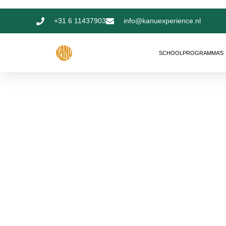
+31 6 11437903
info@kanuexperience.nl
SCHOOLPROGRAMMA’S