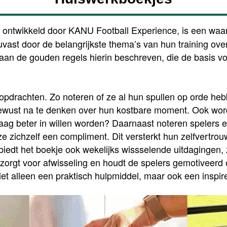
, ontwikkeld door KANU Football Experience, is een waard
vast door de belangrijkste thema’s van hun training ove
taan de gouden regels hierin beschreven, die de basis 
opdrachten. Zo noteren of ze al hun spullen op orde heb
ewust na te denken over hun kostbare moment. Ook wor
raag beter in willen worden? Daarnaast noteren spelers 
 zichzelf een compliment. Dit versterkt hun zelfvertrou
iedt het boekje ook wekelijks wissselende uitdagingen,
zorgt voor afwisseling en houdt de spelers gemotiveerd o
et alleen een praktisch hulpmiddel, maar ook een inspi