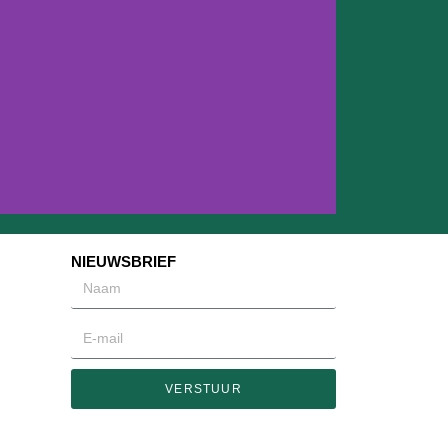
NIEUWSBRIEF
Check hier
nze media
VERSTUUR