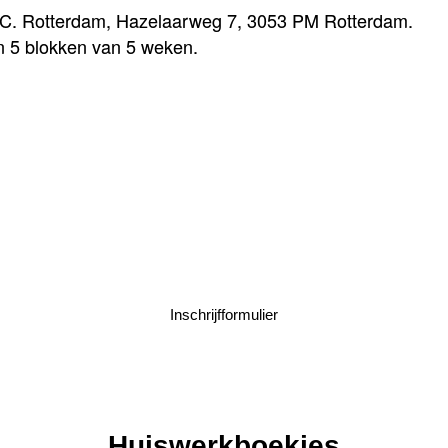
.O.C. Rotterdam, Hazelaarweg 7, 3053 PM Rotterdam.
in 5 blokken van 5 weken.
SCHRIJF JE IN!
5-weekse trajecten op de zondagen
Inschrijfformulier
Huiswerkboekjes