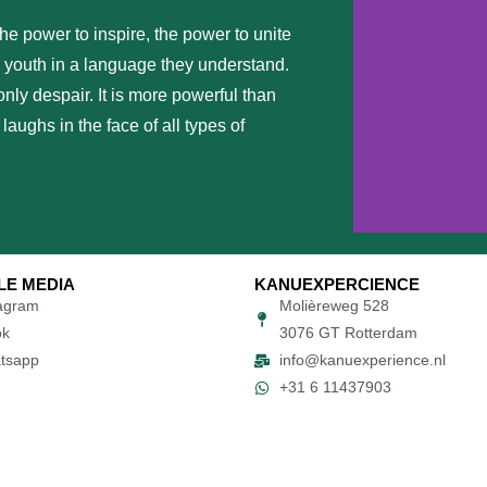
he power to inspire, the power to unite
to youth in a language they understand.
ly despair. It is more powerful than
laughs in the face of all types of
LE MEDIA
KANUEXPERCIENCE
agram
Molièreweg 528
Check hier
onze
o
ok
3076 GT Rotterdam​​​
recensies
tsapp
info@kanuexperience.nl​
+31 6 11437903