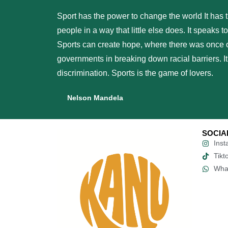
Sport has the power to change the world It has t
people in a way that little else does. It speaks 
Sports can create hope, where there was once on
governments in breaking down racial barriers. It 
discrimination. Sports is the game of lovers. ​
Nelson Mandela
SOCIA
Inst
k hier
 media
Tikt
Wha